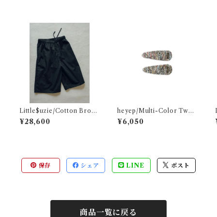
Little$uzie/Cotton Broad
heyep/Multi-Color Twee
I
Easy Shorts (Black)
d Clips – 2 Piece Set
¥28,600
¥6,050
保存
シェア
LINE
ポスト
商品一覧に戻る