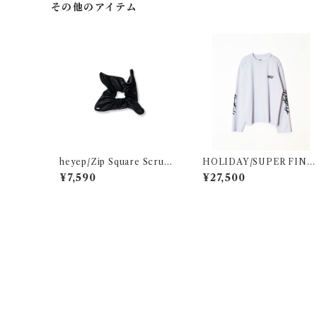
その他のアイテム
heyep/Zip Square Scrunc
HOLIDAY/SUPER FINE
hie - Medium
DRY DAMAGE L/S T-SH
¥7,590
¥27,500
RT(CIRCULATION)