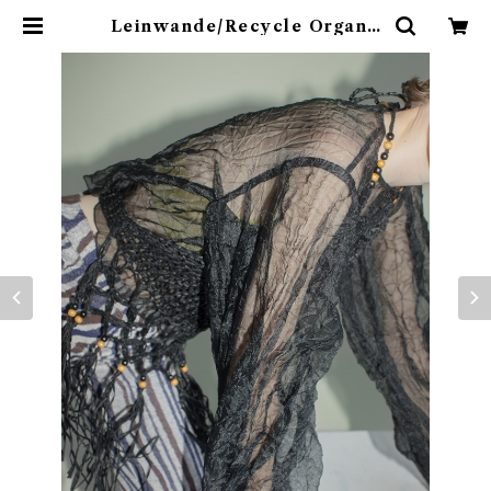
Leinwande/Recycle Organd
y Pleats Top(Black) | 774bout
ique