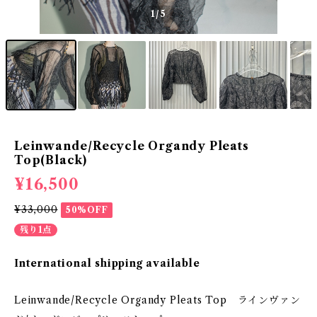
1
/5
Leinwande/Recycle Organdy Pleats
Top(Black)
¥16,500
¥33,000
50%OFF
残り1点
International shipping available
Leinwande/Recycle Organdy Pleats Top ラインヴァン