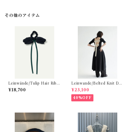
その他のアイテム
Leinwände/Tulip Hair Ribb
Leinwande/Belted Knit Dre
on
ss
¥18,700
¥23,100
40%OFF