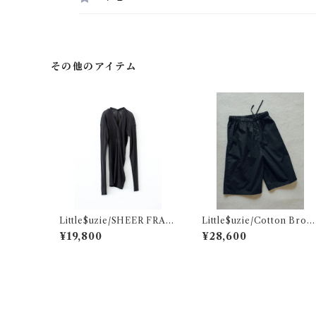
その他のアイテム
Little$uzie/SHEER FRAIS
Little$uzie/Cotton Broa
E DISTORTED HENRY
Easy Shorts (Black)
¥19,800
¥28,600
(Charcoal)