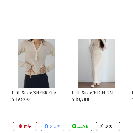
d
Little$uzie/SHEER FRAIS
Little$uzie/HIGH GAUGE
E DISTORTED HENRY(E
PILE LONG SKIRT(Ivor
¥19,800
¥18,700
cru)
y)
保存
シェア
LINE
ポスト