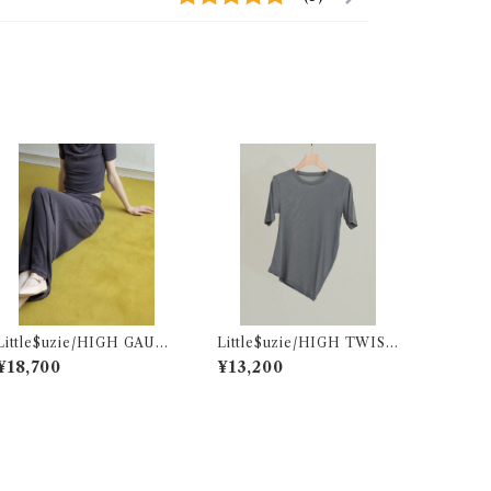
Little$uzie/HIGH GAUGE
Little$uzie/HIGH TWIST
PILE LONG SKIRT(Gray)
JERSEY DISTORTED S/S
¥18,700
¥13,200
TEE(Gray)