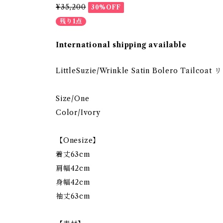
¥35,200
30%OFF
残り1点
International shipping available
LittleSuzie/Wrinkle Satin Bolero Ta
Size/One
Color/Ivory
【Onesize】
着丈63cm
肩幅42cm
身幅42cm
袖丈63cm