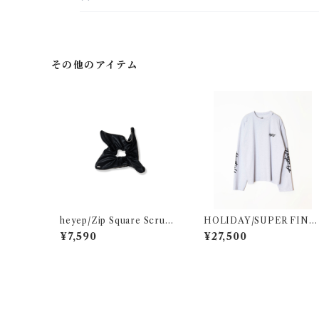
その他のアイテム
heyep/Zip Square Scrunc
HOLIDAY/SUPER FINE
hie - Medium
DRY DAMAGE L/S T-SH
¥7,590
¥27,500
RT(CIRCULATION)