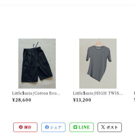
Little$uzie/Cotton Broad
Little$uzie/HIGH TWIST
I
Easy Shorts (Black)
JERSEY DISTORTED S/S
¥28,600
¥13,200
TEE(Gray)
保存
シェア
LINE
ポスト