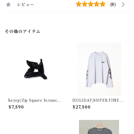
レビュー
(8)
その他のアイテム
heyep/Zip Square Scrunchi
HOLIDAY/SUPER FINE D
e - Medium
RY DAMAGE L/S T-SHIRT
¥7,590
¥27,500
(CIRCULATION)