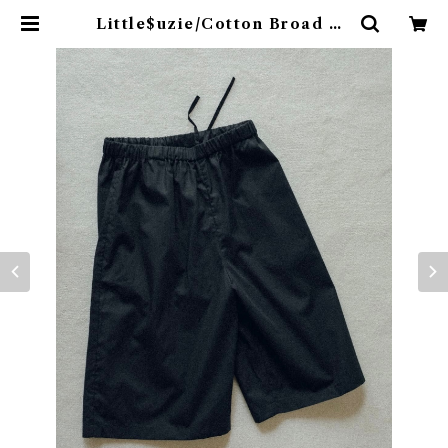
Little$uzie/Cotton Broad Ea
sy Shorts (Black) | 774boutiq
ue