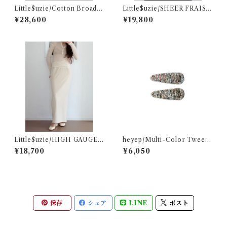
Little$uzie/Cotton Broad E
Little$uzie/SHEER FRAISE
asy Shorts (Black)
DISTORTED HENRY
¥28,600
¥19,800
Little$uzie/HIGH GAUGE
heyep/Multi-Color Tweed
PILE LONG SKIRT
Clips – 2 Piece Set
¥18,700
¥6,050
保存
シェア
LINE
ポスト