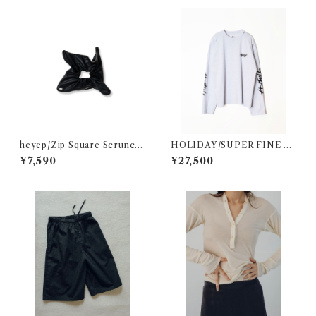
heyep/Zip Square Scrunchi
HOLIDAY/SUPER FINE D
e - Medium
RY DAMAGE L/S T-SHIRT
¥7,590
¥27,500
(CIRCULATION)