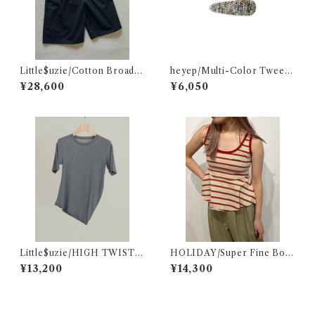
Little$uzie/Cotton Broad E
heyep/Multi-Color Tweed
asy Shorts (Black)
Clips – 2 Piece Set
¥28,600
¥6,050
Little$uzie/HIGH TWIST J
HOLIDAY/Super Fine Bor
ERSEY DISTORTED S/S TE
der Flare Tank Top(Beige×
¥13,200
¥14,300
E(Gray)
Red)