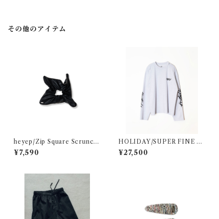
その他のアイテム
heyep/Zip Square Scrunchi
HOLIDAY/SUPER FINE D
e - Medium
RY DAMAGE L/S T-SHIRT
¥7,590
¥27,500
(CIRCULATION)