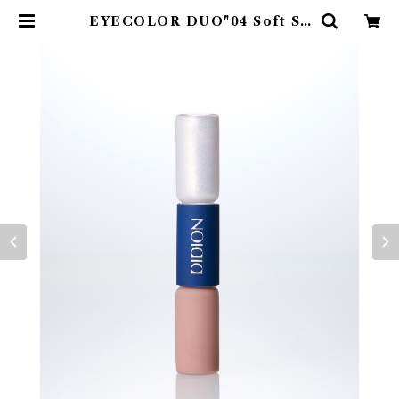
EYECOLOR DUO"04 Soft Sy
mphony" | 774boutique