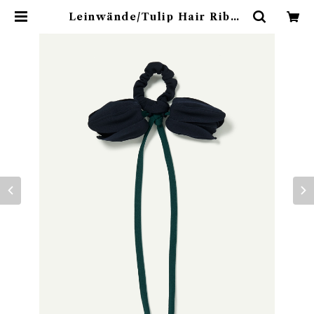
Leinwände/Tulip Hair Ribbo
n | 774boutique