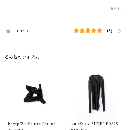
通報する
レビュー
(8)
その他のアイテム
heyep/Zip Square Scrunchi
Little$uzie/SHEER FRAISE
e - Medium
DISTORTED HENRY(Char