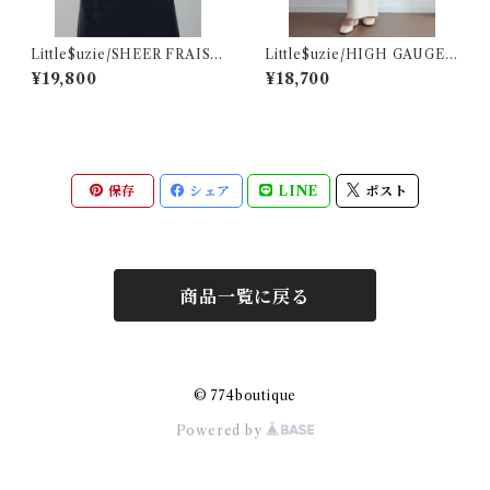
Little$uzie/SHEER FRAISE
Little$uzie/HIGH GAUGE
DISTORTED HENRY(Ecr
PILE LONG SKIRT(Ivory)
¥19,800
¥18,700
u)
保存
シェア
LINE
ポスト
商品一覧に戻る
© 774boutique
Powered by