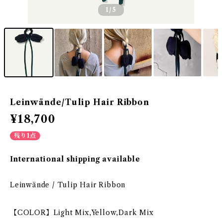
1
/5
Leinwände/Tulip Hair Ribbon
¥18,700
残り1点
International shipping available
Leinwände / Tulip Hair Ribbon
【COLOR】Light Mix,Yellow,Dark Mix