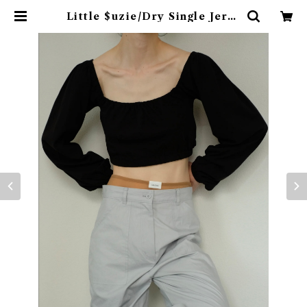
Little $uzie/Dry Single Jerse
y Square Neck Gather Top(B
lack) | 774boutique