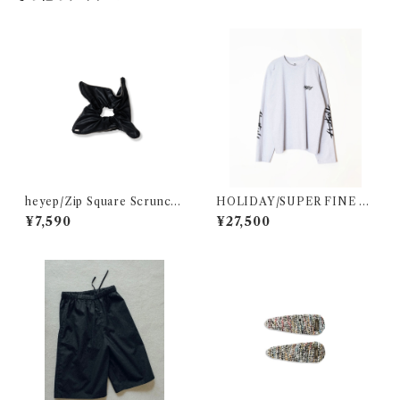
heyep/Zip Square Scrunchi
HOLIDAY/SUPER FINE D
e - Medium
RY DAMAGE L/S T-SHIRT
¥7,590
¥27,500
(CIRCULATION)