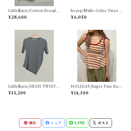
Little$uzie/Cotton Broad E
heyep/Multi-Color Tweed
asy Shorts (Black)
Clips – 2 Piece Set
¥28,600
¥6,050
Little$uzie/HIGH TWIST J
HOLIDAY/Super Fine Bor
ERSEY DISTORTED S/S TE
der Flare Tank Top(Beige×
¥13,200
¥14,300
E(Gray)
Red)
保存
シェア
LINE
ポスト